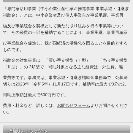
『専門家活用事業（中小企業生産性革命推進事業 事業承継・引継ぎ
補助金）』とは、中小企業者及び個人事業主が事業承継、事業再
編及び事業統合を契機として新たな取り組みを行う事業等につい
て、その経費の一部を補助することにより、事業承継、事業再編及
び事業統合を促進し、我が国経済の活性化を図ることを目的とする
ものです。
補助金の対象事業は、「買い手支援型（Ⅰ型）」、「売り手支援型
（Ⅱ型）」の 2類型で、補助対象となる主な経費は、外注費、廃
業費等です。事務局は、事業承継・引継ぎ補助金事務局で、公募締
切りは2023年（令和5年）11月17日です。補助率は最大で3分の2、
補助上限額は最大で600万円です。
費用・料金など、詳しくは、
お問合せフォーム
よりお問合せくださ
い。
ご相談はこちらから