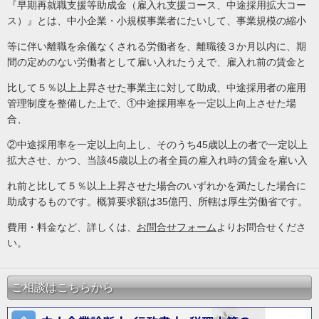
『早期再就職支援等助成金（雇入れ支援コース、中途採用拡大コー
ス）』とは、中小企業・小規模事業者にたいして、事業規模の縮小
等に伴い離職を余儀なくされる労働者を、離職後３か月以内に、期
間の定めのない労働者として雇い入れたうえで、雇入れ前の賃金と
比して５％以上上昇させた事業主に対して助成、中途採用者の雇用
管理制度を整備した上で、①中途採用率を一定以上向上させた場
合、
②中途採用率を一定以上向上し、そのうち45歳以上の者で一定以上
拡大させ、かつ、当該45歳以上の者全員の雇入れ時の賃金を雇い入
れ前と比して５％以上上昇させた場合のいずれかを満たした場合に
助成するものです。概算要求額は35億円、所轄は厚生労働省です。
費用・料金など、詳しくは、
お問合せフォーム
よりお問合せくださ
い。
ご相談はこちらから